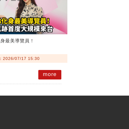
化身最美導覽員！
026/07/17 15:30
more