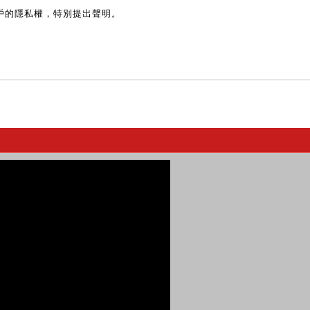
戶的隱私權，特別提出聲明。