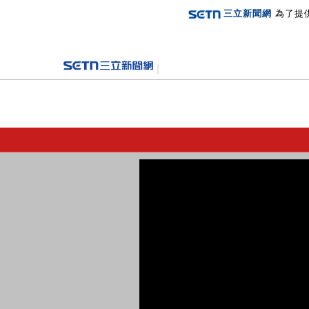
三立新聞網
為了提
登入