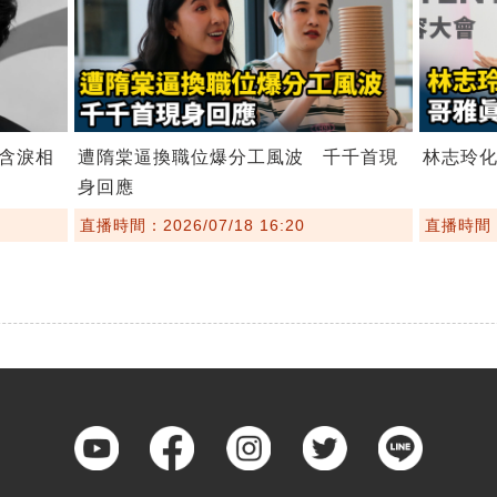
含淚相
遭隋棠逼換職位爆分工風波 千千首現
林志玲
身回應
直播時間：2026/07/18 16:20
直播時間：2